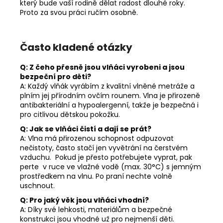
který bude vaší rodině dělat radost dlouhé roky.
Proto za svou práci ručím osobně.
Často kladené otázky
Q: Z čeho přesně jsou vlňáci vyrobeni a jsou
bezpeční pro děti?
A: Každý vlňák vyrábím z kvalitní vlněné metráže a
plním jej přírodním ovčím rounem. Vlna je přirozeně
antibakteriální a hypoalergenní, takže je bezpečná i
pro citlivou dětskou pokožku.
Q: Jak se vlňáci čistí a dají se prát?
A: Vlna má přirozenou schopnost odpuzovat
nečistoty, často stačí jen vyvětrání na čerstvém
vzduchu. Pokud je přesto potřebujete vyprat, pak
perte v ruce ve vlažné vodě (max. 30°C) s jemným
prostředkem na vlnu. Po praní nechte volně
uschnout.
Q: Pro jaký věk jsou vlňáci vhodní?
A: Díky své lehkosti, materiálům a bezpečné
konstrukci jsou vhodné už pro nejmenší děti.