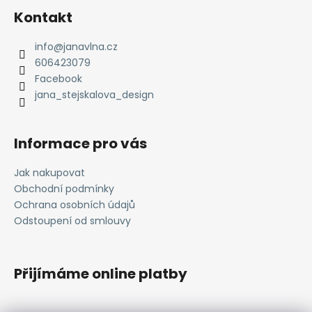
á
Kontakt
p
a
info
@
janavlna.cz
t
606423079
í
Facebook
jana_stejskalova_design
Informace pro vás
Jak nakupovat
Obchodní podmínky
Ochrana osobních údajů
Odstoupení od smlouvy
Přijímáme online platby