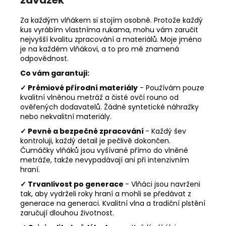
závazek
Za každým vlňákem si stojím osobně. Protože každý
kus vyrábím vlastníma rukama, mohu vám zaručit
nejvyšší kvalitu zpracování a materiálů. Moje jméno
je na každém vlňákovi, a to pro mě znamená
odpovědnost.
Co vám garantuji:
✓ Prémiové přírodní materiály
- Používám pouze
kvalitní vlněnou metráž a čisté ovčí rouno od
ověřených dodavatelů. Žádné syntetické náhražky
nebo nekvalitní materiály.
✓ Pevné a bezpečné zpracování
- Každý šev
kontroluji, každý detail je pečlivě dokončen.
Čumáčky vlňáků jsou vyšívané přímo do vlněné
metráže, takže nevypadávají ani při intenzivním
hraní.
✓ Trvanlivost po generace
- Vlňáci jsou navrženi
tak, aby vydrželi roky hraní a mohli se předávat z
generace na generaci. Kvalitní vlna a tradiční plstění
zaručují dlouhou životnost.