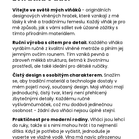
Vítejte ve světě mých vlňáků
- originálních
designových vlněných hraček, které vznikají z mé
lásky k vlně a tradičnímu řemeslu. Každý vlňák je pro
mě způsob, jak s vámi sdílet své úžasné zážitky s
tímto přírodním materiálem.
Ruční výroba s citem pro detail.
Každého vlňáka
vyrábím ručně z kvalitní vlněné metráže a plním jej
jemným ovčím rounem. Tím vzniká pevná a
zároveň měkká struktura, šetrná k životnímu
prostředí, ale také ideální pro dětské ručičky.
Čistý design s osobitým charakterem.
Snažím
se, aby tradiční materiál a technologie dostaly v
mém pojetí nový, současný design. Moji vlňáci mají
jednoduchý, čistý tvar, který není přehlcený
zbytečnými detaily. Každému ručně
vyšívámčumáček, což mu dodává jedinečnou
osobnost - žádní dva vlňáci nejsou úplně stejní.
Praktičnost pro moderní rodiny.
Vlňáci jsou lehcí
do ruky, takže si s nimi mohou hrát i ta nejmenší
dítka. Když je potřeba je vyčistit, jednoduše je
vyperte ve vlažné vodě. Vlna má navíc přirozenou