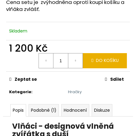
č
Cena setu je zvýhodněna oproti koupi košíku a
u
vlňáka zvlášť.
j
e
m
Skladem
e
1 200 Kč
MYŠ
Měrná
VLŇÁK
DO KOŠÍKU
cena:
720
Kč
Zeptat se
Sdílet
Kategorie
:
Hračky
Popis
Podobné (1)
Hodnocení
Diskuze
Vlňáci - designová vlněná
zvířátka s duší