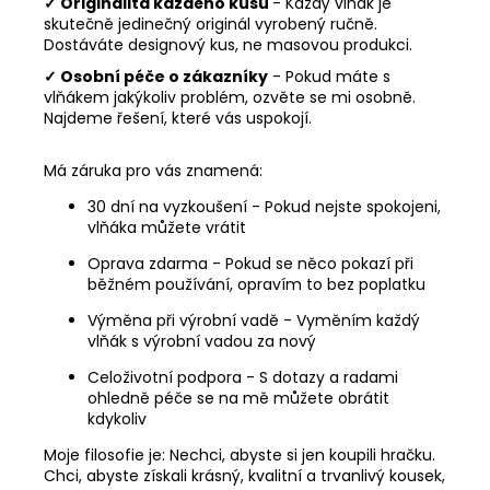
✓ Originalita každého kusu
- Každý vlňák je
skutečně jedinečný originál vyrobený ručně.
Dostáváte designový kus, ne masovou produkci.
✓ Osobní péče o zákazníky
- Pokud máte s
vlňákem jakýkoliv problém, ozvěte se mi osobně.
Najdeme řešení, které vás uspokojí.
Má záruka pro vás znamená:
30 dní na vyzkoušení - Pokud nejste spokojeni,
vlňáka můžete vrátit
Oprava zdarma - Pokud se něco pokazí při
běžném používání, opravím to bez poplatku
Výměna při výrobní vadě - Vyměním každý
vlňák s výrobní vadou za nový
Celoživotní podpora - S dotazy a radami
ohledně péče se na mě můžete obrátit
kdykoliv
Moje filosofie je: Nechci, abyste si jen koupili hračku.
Chci, abyste získali krásný, kvalitní a trvanlivý kousek,