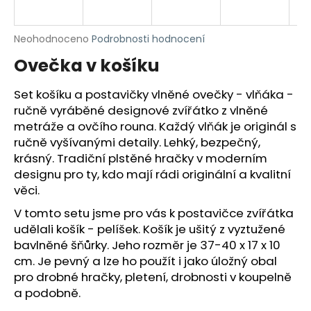
a
j
Průměrné
Neohodnoceno
Podrobnosti hodnocení
í
hodnocení
Ovečka v košíku
produktu
t
je
?
0,0
Set košíku a postavičky vlněné ovečky - vlňáka -
z
ručně vyráběné designové zvířátko z vlněné
5
metráže a ovčího rouna. Každý vlňák je originál s
hvězdiček.
ručně vyšívanými detaily. Lehký, bezpečný,
krásný. Tradiční plstěné hračky v moderním
HLEDAT
designu pro ty, kdo mají rádi originální a kvalitní
věci.
V tomto setu jsme pro vás k postavičce zvířátka
D
udělali košík - pelíšek. Košík je ušitý z vyztužené
o
bavlněné šňůrky. Jeho rozměr je 37-40 x 17 x 10
p
cm. Je pevný a lze ho použít i jako úložný obal
o
pro drobné hračky, pletení, drobnosti v koupelně
r
a podobně.
u