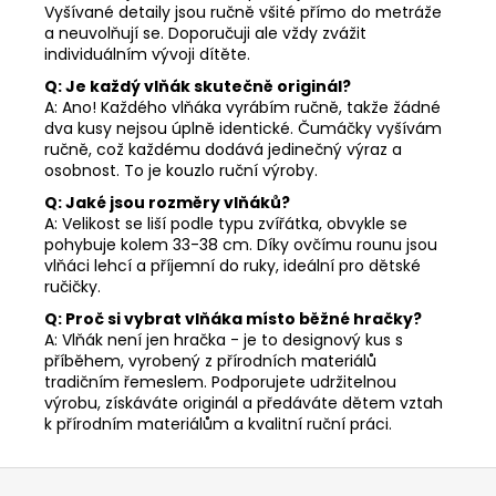
Vyšívané detaily jsou ručně všité přímo do metráže
a neuvolňují se. Doporučuji ale vždy zvážit
individuálním vývoji dítěte.
Q: Je každý vlňák skutečně originál?
A: Ano! Každého vlňáka vyrábím ručně, takže žádné
dva kusy nejsou úplně identické. Čumáčky vyšívám
ručně, což každému dodává jedinečný výraz a
osobnost. To je kouzlo ruční výroby.
Q: Jaké jsou rozměry vlňáků?
A: Velikost se liší podle typu zvířátka, obvykle se
pohybuje kolem 33-38 cm. Díky ovčímu rounu jsou
vlňáci lehcí a příjemní do ruky, ideální pro dětské
ručičky.
Q: Proč si vybrat vlňáka místo běžné hračky?
A: Vlňák není jen hračka - je to designový kus s
příběhem, vyrobený z přírodních materiálů
tradičním řemeslem. Podporujete udržitelnou
výrobu, získáváte originál a předáváte dětem vztah
k přírodním materiálům a kvalitní ruční práci.
Z