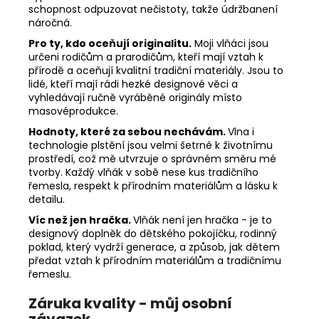
schopnost odpuzovat nečistoty, takže údržbanení
náročná.
Pro ty, kdo oceňují originalitu.
Moji vlňáci jsou
určeni rodičům a prarodičům, kteří mají vztah k
přírodě a oceňují kvalitní tradiční materiály. Jsou to
lidé, kteří mají rádi hezké designové věci a
vyhledávají ručně vyráběné originály místo
masovéprodukce.
Hodnoty, které za sebou nechávám.
Vlna i
technologie plstění jsou velmi šetrné k životnímu
prostředí, což mě utvrzuje o správném směru mé
tvorby. Každý vlňák v sobě nese kus tradičního
řemesla, respekt k přírodním materiálům a lásku k
detailu.
Víc než jen hračka.
Vlňák není jen hračka - je to
designový doplněk do dětského pokojíčku, rodinný
poklad, který vydrží generace, a způsob, jak dětem
předat vztah k přírodním materiálům a tradičnímu
řemeslu.
Záruka kvality - můj osobní