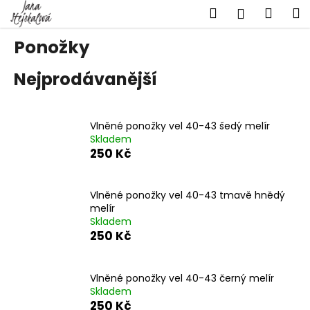
K
Přejít
Hledat
Náku
M
Přihlášen
na
o
obsah
Zpět
Zpět
košík
š
Ponožky
í
C
Nejprodávanější
k
o
p
o
Vlněné ponožky vel 40-43 šedý melír
Skladem
t
250 Kč
ř
e
Vlněné ponožky vel 40-43 tmavě hnědý
b
melír
u
Skladem
j
250 Kč
e
t
Vlněné ponožky vel 40-43 černý melír
e
Skladem
250 Kč
n