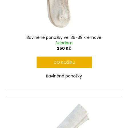
č
d
u
j
u
e
k
m
t
e
ů
Bavlněné ponožky vel 36-39 krémové
Skladem
250 Kč
ZAJÍC
VLŇÁK
720
DO KOŠÍKU
Kč
Bavlněné ponožky