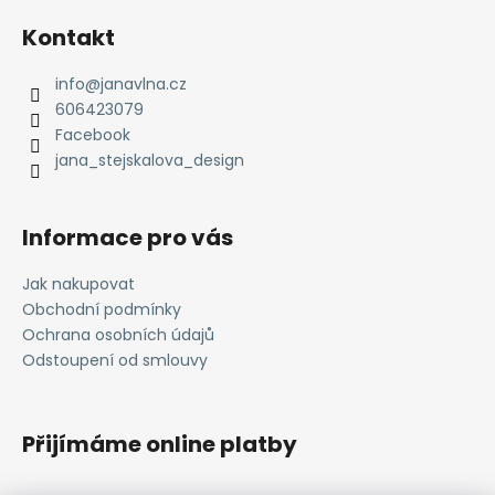
á
á
Kontakt
d
p
a
a
info
@
janavlna.cz
c
t
606423079
í
í
Facebook
p
jana_stejskalova_design
r
v
k
Informace pro vás
y
v
Jak nakupovat
ý
Obchodní podmínky
p
i
Ochrana osobních údajů
s
Odstoupení od smlouvy
u
Přijímáme online platby