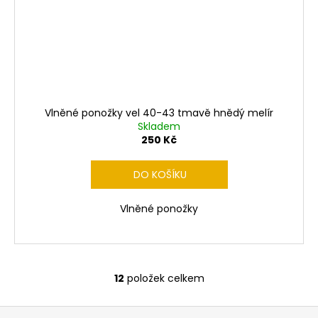
Vlněné ponožky vel 40-43 tmavě hnědý melír
Skladem
250 Kč
DO KOŠÍKU
Vlněné ponožky
12
položek celkem
O
v
Z
l