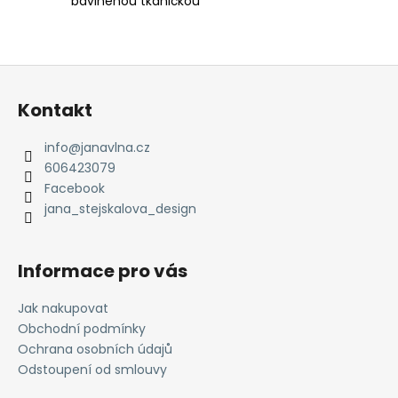
bavlněnou tkaničkou
Z
á
Kontakt
p
a
info
@
janavlna.cz
t
606423079
í
Facebook
jana_stejskalova_design
Informace pro vás
Jak nakupovat
Obchodní podmínky
Ochrana osobních údajů
Odstoupení od smlouvy