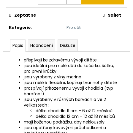
č
u
j
Zeptat se
Sdílet
e
m
Kategorie
:
Pro děti
e
Popis
Hodnocení
Diskuze
ZAJÍC
VLŇÁK
přispívají ke zdravému vývoji dítěte
720
jsou ideální pro malé děti do kočárku, šátku,
Kč
pro první krůčky
jsou vyrobeny z vlny merino
jsou měkké flexibilní, kopírují tvar nohy dítěte
prospívají přirozenému vývoji chodidla (typ
barefoot)
jsou vyráběny v různých barvách a ve 2
velikostech :
délka chodidla 11 cm - 6 až 12 měsíců
délka chodidla 12 cm - 12 až 18 měsíců
mají koženou podrážku, aby neklouzaly
jsou opatřeny kovovými průchodkami a