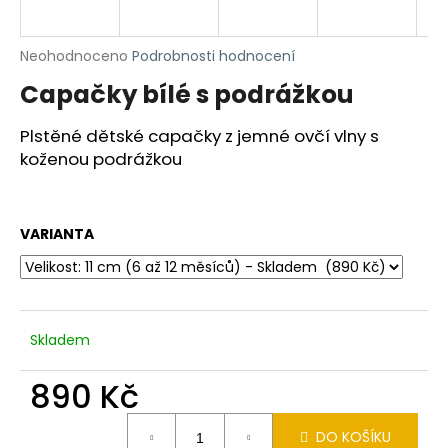
a
j
Průměrné
Neohodnoceno
Podrobnosti hodnocení
í
hodnocení
Capačky bílé s podrážkou
produktu
t
je
?
0,0
Plstěné dětské capačky z jemné ovčí vlny s
z
koženou podrážkou
5
hvězdiček.
HLEDAT
VARIANTA
D
o
Skladem
p
o
890 Kč
r
Měrná
u
DO KOŠÍKU
cena: