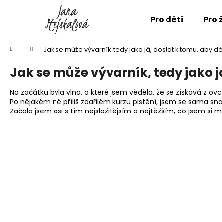
K
Přejít
na
o
Pro děti
Pro 
obsah
Zpět
Zpět
š
do
do
í
Domů
Jak se může vývarník, tedy jako já, dostat k tomu, aby dě
k
obchodu
obchodu
Jak se může vývarník, tedy jako j
Na začátku byla vlna, o které jsem věděla, že se získává z ovcí
Po nějakém né příliš zdařilém kurzu plstění, jsem se sama snaž
Začala jsem asi s tím nejsložitějsím a nejtěžším, co jsem si mo
OVEČKA VLŇÁK