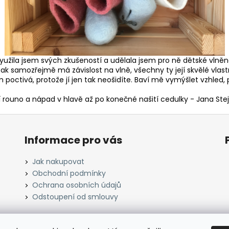
720 Kč
720 Kč
 využila jsem svých zkušeností a udělala jsem pro ně dětské vln
 samozřejmě má závislost na vlně, všechny ty její skvělé vlast
 poctivá, protože jí jen tak neošidíte. Baví mě vymýšlet vzhled
rouno a nápad v hlavě až po konečné našití cedulky - Jana Stejs
Informace pro vás
Jak nakupovat
Obchodní podmínky
Ochrana osobních údajů
Odstoupení od smlouvy