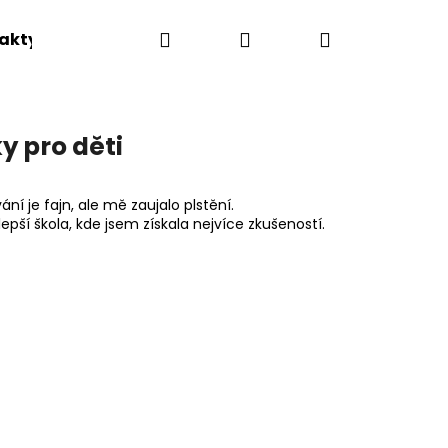
Hledat
Přihlášení
Nákupní
akty
košík
y pro děti
ní je fajn, ale mě zaujalo plstění.
lepší škola, kde jsem získala nejvíce zkušeností.