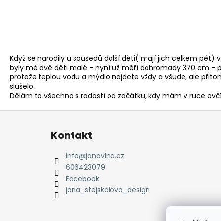
720 Kč
Když se narodily u sousedů další děti( mají jich celkem pět)
byly mé dvě děti malé - nyní už měří dohromady 370 cm - pak
protože teplou vodu a mýdlo najdete vždy a všude, ale přitom
slušelo.
Dělám to všechno s radostí od začátku, kdy mám v ruce ovčí 
Z
á
Kontakt
p
a
info
@
janavlna.cz
t
606423079
í
Facebook
jana_stejskalova_design