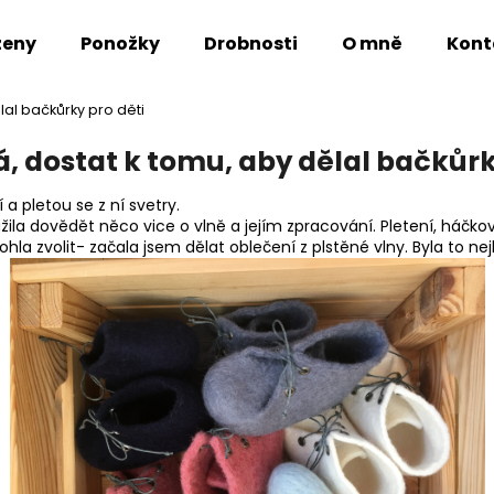
ženy
Ponožky
Drobnosti
O mně
Kont
lal bačkůrky pro děti
Co potřebujete najít?
á, dostat k tomu, aby dělal bačkůrk
 a pletou se z ní svetry.
HLEDAT
ila dovědět něco vice o vlně a jejím zpracování. Pletení, háčková
hla zvolit- začala jsem dělat oblečení z plstěné vlny. Byla to nej
Doporučujeme
MEDVĚD VLŇÁK
LIŠKA VLŇÁK