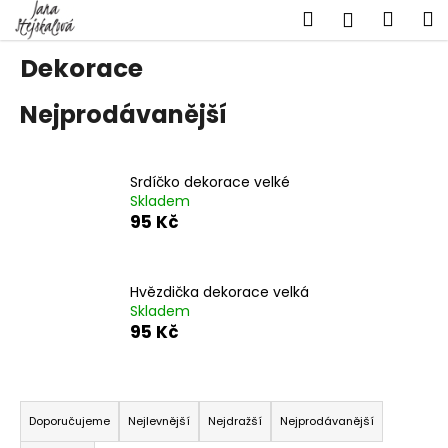
K
Přejít
Hledat
Náku
M
Přihlášen
na
o
obsah
Zpět
Zpět
košík
š
Dekorace
í
C
Nejprodávanější
k
o
p
o
Srdíčko dekorace velké
Skladem
t
95 Kč
ř
e
b
Hvězdička dekorace velká
Skladem
u
95 Kč
j
e
t
Ř
e
a
Doporučujeme
Nejlevnější
Nejdražší
Nejprodávanější
n