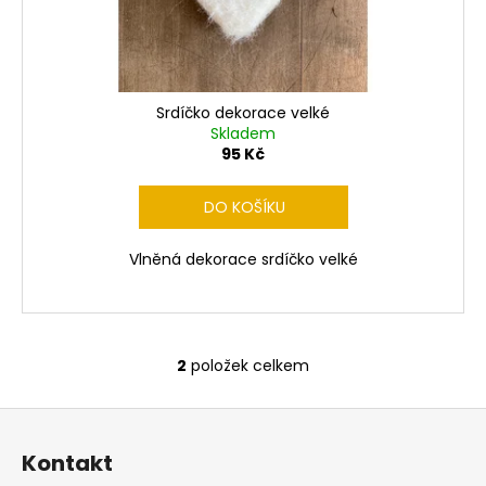
Srdíčko dekorace velké
Skladem
95 Kč
DO KOŠÍKU
Vlněná dekorace srdíčko velké
2
položek celkem
O
v
Z
l
á
á
Kontakt
d
p