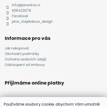
a
a
info
@
janavlna.cz
c
t
606423079
í
í
Facebook
p
jana_stejskalova_design
r
v
k
Informace pro vás
y
v
Jak nakupovat
ý
Obchodní podmínky
p
i
Ochrana osobních údajů
s
Odstoupení od smlouvy
u
Přijímáme online platby
Používáme soubory cookie, abychom Vám umožnili