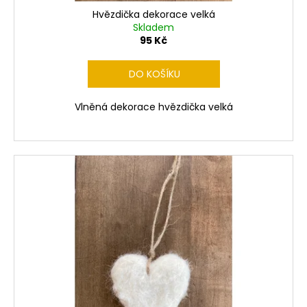
č
ů
u
Hvězdička dekorace velká
Skladem
j
95 Kč
e
m
DO KOŠÍKU
e
Vlněná dekorace hvězdička velká
LIŠKA
VLŇÁK
720
Kč