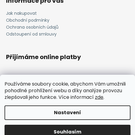
Informace pro vás
Jak nakupovat
Obchodní podmínky
Ochrana osobních údajů
Odstoupení od smlouvy
Přijímáme online platby
Používáme soubory cookie, abychom Vám umožnili
pohodlné prohlížení webu a díky analýze provozu
zlepšovali jeho funkce. Více informací
zde
.
janavlna.cz
Nastavení
Vytvořil Shoptet
Copyright 2026
Janavlna
. Všechna práva vyhrazena.
Souhlasím
Upravit nastavení cookies