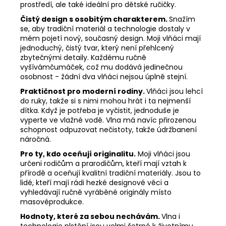
prostředí, ale také ideální pro dětské ručičky.
Čistý design s osobitým charakterem.
Snažím
se, aby tradiční materiál a technologie dostaly v
mém pojetí nový, současný design. Moji vlňáci mají
jednoduchý, čistý tvar, který není přehlcený
zbytečnými detaily. Každému ručně
vyšívámčumáček, což mu dodává jedinečnou
osobnost - žádní dva vlňáci nejsou úplně stejní.
Praktičnost pro moderní rodiny.
Vlňáci jsou lehcí
do ruky, takže si s nimi mohou hrát i ta nejmenší
dítka. Když je potřeba je vyčistit, jednoduše je
vyperte ve vlažné vodě. Vlna má navíc přirozenou
schopnost odpuzovat nečistoty, takže údržbanení
náročná.
Pro ty, kdo oceňují originalitu.
Moji vlňáci jsou
určeni rodičům a prarodičům, kteří mají vztah k
přírodě a oceňují kvalitní tradiční materiály. Jsou to
lidé, kteří mají rádi hezké designové věci a
vyhledávají ručně vyráběné originály místo
masovéprodukce.
Hodnoty, které za sebou nechávám.
Vlna i