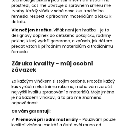
technologie plstění jsou velmi šetrné k životnímu
prostředí, což mě utvrzuje o správném směru mé
tvorby. Každý vlňák v sobě nese kus tradičního
řemesla, respekt k přírodním materiálům a lásku k
detailu.
Víc než jen hračka.
Vlňák není jen hračka - je to
designový doplněk do dětského pokojíčku, rodinný
poklad, který vydrží generace, a způsob, jak dětem
předat vztah k přírodním materiálům a tradičnímu
řemeslu.
Záruka kvality - můj osobní
závazek
Za každým vlňákem si stojím osobně. Protože každý
kus vyrábím vlastníma rukama, mohu vám zaručit
nejvyšší kvalitu zpracování a materiálů. Moje jméno
je na každém vlňákovi, a to pro mě znamená
odpovědnost.
Co vám garantuji:
✓ Prémiové přírodní materiály
- Používám pouze
kvalitní vlněnou metráž a čisté ovčí rouno od