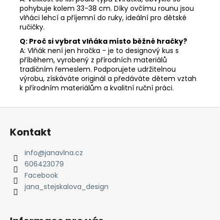
pohybuje kolem 33-38 cm. Díky ovčímu rounu jsou
vlňáci lehcí a příjemní do ruky, ideální pro dětské
ručičky.
Q: Proč si vybrat vlňáka místo běžné hračky?
A: Vlňák není jen hračka - je to designový kus s
příběhem, vyrobený z přírodních materiálů
tradičním řemeslem. Podporujete udržitelnou
výrobu, získáváte originál a předáváte dětem vztah
k přírodním materiálům a kvalitní ruční práci.
Z
á
Kontakt
p
a
info
@
janavlna.cz
t
606423079
í
Facebook
jana_stejskalova_design