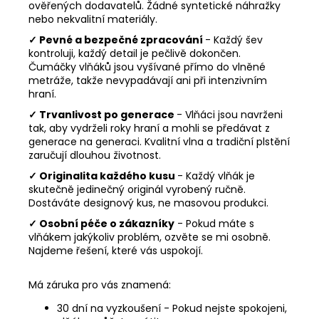
ověřených dodavatelů. Žádné syntetické náhražky
nebo nekvalitní materiály.
✓ Pevné a bezpečné zpracování
- Každý šev
kontroluji, každý detail je pečlivě dokončen.
Čumáčky vlňáků jsou vyšívané přímo do vlněné
metráže, takže nevypadávají ani při intenzivním
hraní.
✓ Trvanlivost po generace
- Vlňáci jsou navrženi
tak, aby vydrželi roky hraní a mohli se předávat z
generace na generaci. Kvalitní vlna a tradiční plstění
zaručují dlouhou životnost.
✓ Originalita každého kusu
- Každý vlňák je
skutečně jedinečný originál vyrobený ručně.
Dostáváte designový kus, ne masovou produkci.
✓ Osobní péče o zákazníky
- Pokud máte s
vlňákem jakýkoliv problém, ozvěte se mi osobně.
Najdeme řešení, které vás uspokojí.
Má záruka pro vás znamená:
30 dní na vyzkoušení - Pokud nejste spokojeni,