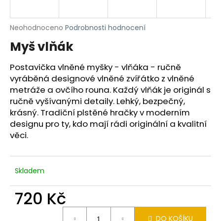
a
j
Průměrné
Neohodnoceno
Podrobnosti hodnocení
í
hodnocení
Myš vlňák
produktu
t
je
?
0,0
Postavička vlněné myšky - vlňáka - ručně
z
vyráběná designové vlněné zvířátko z vlněné
5
metráže a ovčího rouna. Každý vlňák je originál s
hvězdiček.
ručně vyšívanými detaily. Lehký, bezpečný,
krásný. Tradiční plstěné hračky v moderním
HLEDAT
designu pro ty, kdo mají rádi originální a kvalitní
věci.
D
o
Skladem
p
o
720 Kč
r
u
Měrná
DO KOŠÍKU
cena: