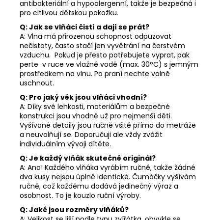
antibakteriální a hypoalergenní, takže je bezpečná i
pro citlivou dětskou pokožku.
Q: Jak se vlňáci čistí a dají se prát?
A: Vlna má přirozenou schopnost odpuzovat
nečistoty, často stačí jen vyvětrání na čerstvém
vzduchu. Pokud je přesto potřebujete vyprat, pak
perte v ruce ve vlažné vodě (max. 30°C) s jemným
prostředkem na vlnu. Po praní nechte volně
uschnout.
Q: Pro jaký věk jsou vlňáci vhodní?
A: Díky své lehkosti, materiálům a bezpečné
konstrukci jsou vhodné už pro nejmenší děti.
Vyšívané detaily jsou ručně všité přímo do metráže
a neuvolňují se. Doporučuji ale vždy zvážit
individuálním vývoji dítěte.
Q: Je každý vlňák skutečně originál?
A: Ano! Každého vlňáka vyrábím ručně, takže žádné
dva kusy nejsou úplně identické. Čumáčky vyšívám
ručně, což každému dodává jedinečný výraz a
osobnost. To je kouzlo ruční výroby.
Q: Jaké jsou rozměry vlňáků?
A: Velikost se liší podle typu zvířátka, obvykle se