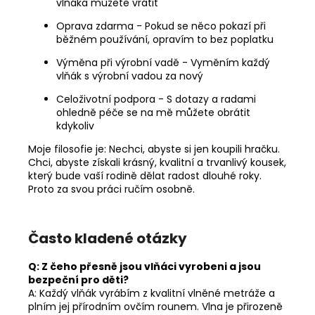
vlňáka můžete vrátit
Oprava zdarma - Pokud se něco pokazí při
běžném používání, opravím to bez poplatku
Výměna při výrobní vadě - Vyměním každý
vlňák s výrobní vadou za nový
Celoživotní podpora - S dotazy a radami
ohledně péče se na mě můžete obrátit
kdykoliv
Moje filosofie je: Nechci, abyste si jen koupili hračku.
Chci, abyste získali krásný, kvalitní a trvanlivý kousek,
který bude vaší rodině dělat radost dlouhé roky.
Proto za svou práci ručím osobně.
Často kladené otázky
Q: Z čeho přesně jsou vlňáci vyrobeni a jsou
bezpeční pro děti?
A: Každý vlňák vyrábím z kvalitní vlněné metráže a
plním jej přírodním ovčím rounem. Vlna je přirozeně