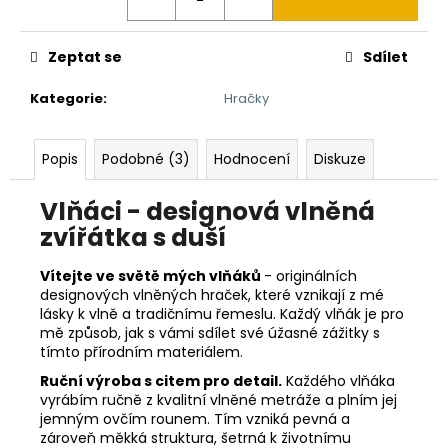
č
u
j
Zeptat se
Sdílet
e
m
Kategorie
:
Hračky
e
Popis
Podobné (3)
Hodnocení
Diskuze
OVEČKA
VLŇÁK
Vlňáci - designová vlněná
720
zvířátka s duší
Kč
Vítejte ve světě mých vlňáků
- originálních
designových vlněných hraček, které vznikají z mé
lásky k vlně a tradičnímu řemeslu. Každý vlňák je pro
mě způsob, jak s vámi sdílet své úžasné zážitky s
tímto přírodním materiálem.
Ruční výroba s citem pro detail.
Každého vlňáka
vyrábím ručně z kvalitní vlněné metráže a plním jej
jemným ovčím rounem. Tím vzniká pevná a
zároveň měkká struktura, šetrná k životnímu