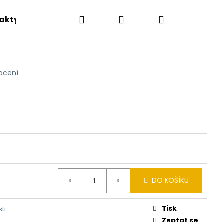
Hledat
Přihlášení
Nákupní
akty
košík
ocení
DO KOŠÍKU
Tisk
ti
Zeptat se