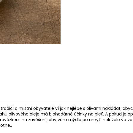
720 Kč
720 Kč
ici a místní obyvatelé ví jak nejlépe s olivami nakládat, abych z 
sahu olivového oleje má blahodárné účinky na pleť. A pokud je 
m provázkem na zavěšení, aby vám mýdlo po umytí neleželo ve vo
motné..