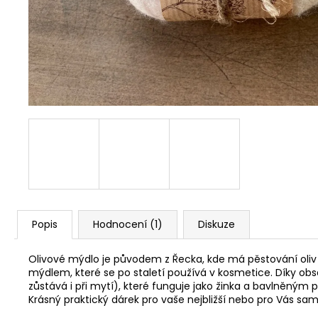
720 Kč
Popis
Hodnocení (1)
Diskuze
Olivové mýdlo je původem z Řecka, kde má pěstování oliv trad
mýdlem, které se po staletí používá v kosmetice. Díky ob
zůstává i při mytí), které funguje jako žinka a bavlněný
Krásný praktický dárek pro vaše nejbližší nebo pro Vás sa