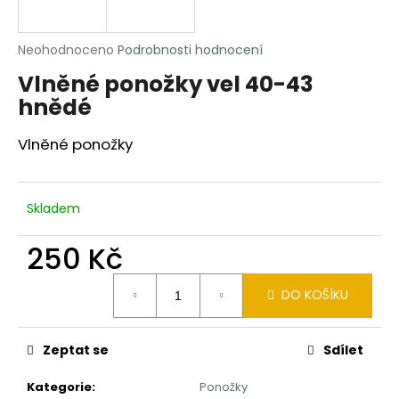
a
j
Průměrné
Neohodnoceno
Podrobnosti hodnocení
í
hodnocení
Vlněné ponožky vel 40-43
produktu
t
je
hnědé
?
0,0
z
Vlněné ponožky
5
hvězdiček.
HLEDAT
Skladem
250 Kč
Měrná
D
DO KOŠÍKU
cena:
o
p
o
Zeptat se
Sdílet
r
u
Kategorie
:
Ponožky