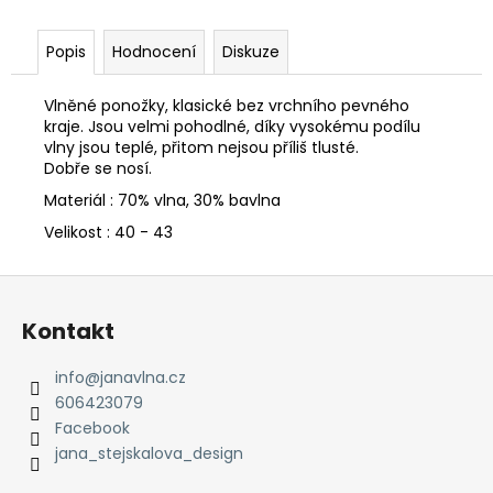
č
u
j
Popis
Hodnocení
Diskuze
e
m
Vlněné ponožky, klasické bez vrchního pevného
e
kraje. Jsou velmi pohodlné, díky vysokému podílu
vlny jsou teplé, přitom nejsou příliš tlusté.
Dobře se nosí.
OVEČKA
Materiál : 70% vlna, 30% bavlna
VLŇÁK
Velikost : 40 - 43
720
Kč
Z
á
Kontakt
p
a
info
@
janavlna.cz
t
606423079
í
Facebook
jana_stejskalova_design