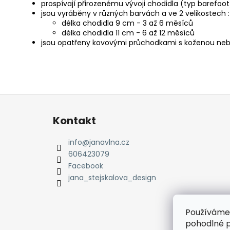
prospívají přirozenému vývoji chodidla (typ barefoot
jsou vyráběny v různých barvách a ve 2 velikostech :
délka chodidla 9 cm - 3 až 6 měsíců
délka chodidla 11 cm - 6 až 12 měsíců
jsou opatřeny kovovými průchodkami s koženou ne
Z
á
Kontakt
p
a
info
@
janavlna.cz
t
606423079
í
Facebook
jana_stejskalova_design
Používáme
pohodlné p