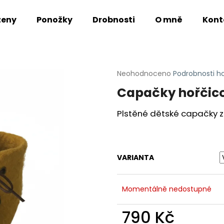
ženy
Ponožky
Drobnosti
O mně
Kont
Co potřebujete najít?
Průměrné
Neohodnoceno
Podrobnosti h
hodnocení
Capačky hořčic
produktu
HLEDAT
je
0,0
Plstěné dětské capačky z
z
5
Doporučujeme
hvězdiček.
VARIANTA
Momentálně nedostupné
790 Kč
MEDVĚD VLŇÁK
LIŠKA VLŇÁK