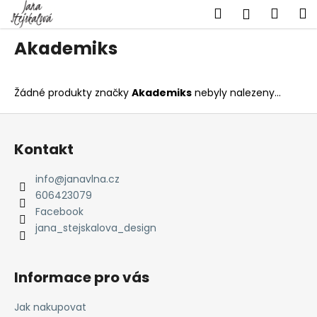
K
Přejít
Hledat
Náku
M
Přihlášen
na
o
obsah
Zpět
Zpět
košík
š
Akademiks
í
C
k
o
Žádné produkty značky
Akademiks
nebyly nalezeny...
p
Z
o
á
t
Kontakt
p
ř
a
info
@
janavlna.cz
e
t
606423079
b
í
Facebook
u
jana_stejskalova_design
j
e
Informace pro vás
t
e
Jak nakupovat
n