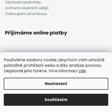
Obchodní podmínky
a
Ochrana osobních údajů
j
Odstoupení od smlouvy
í
t
?
Přijímáme online platby
HLEDAT
Používáme soubory cookie, abychom Vám umožnili
pohodlné prohlížení webu a díky analýze provozu
janavlna.cz
zlepšovali jeho funkce. Více informací
zde
.
D
Vytvořil Shoptet
Nastavení
o
p
Copyright 2026
Janavlna
. Všechna práva vyhrazena.
Upravit nastavení cookies
o
Souhlasím
r
u