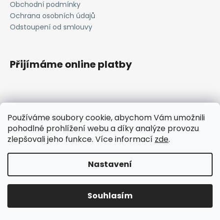
Obchodní podmínky
a
Ochrana osobních údajů
j
Odstoupení od smlouvy
í
t
?
Přijímáme online platby
HLEDAT
Používáme soubory cookie, abychom Vám umožnili
pohodlné prohlížení webu a díky analýze provozu
janavlna.cz
zlepšovali jeho funkce. Více informací
zde
.
D
Vytvořil Shoptet
Nastavení
o
p
Copyright 2026
Janavlna
. Všechna práva vyhrazena.
Upravit nastavení cookies
o
Souhlasím
r
u