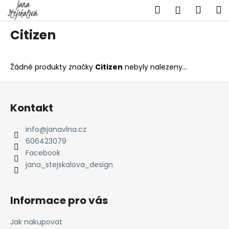
K
Přejít
Hledat
Náku
M
Přihlášen
na
o
obsah
Zpět
Zpět
košík
š
Citizen
í
C
k
o
Žádné produkty značky
Citizen
nebyly nalezeny...
p
Z
o
á
t
Kontakt
p
ř
a
info
@
janavlna.cz
e
t
606423079
b
í
Facebook
u
jana_stejskalova_design
j
e
Informace pro vás
t
e
Jak nakupovat
n