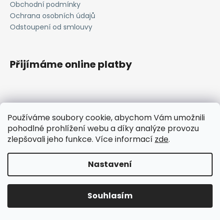
Obchodní podmínky
a
Ochrana osobních údajů
j
Odstoupení od smlouvy
í
t
?
Přijímáme online platby
HLEDAT
Používáme soubory cookie, abychom Vám umožnili
pohodlné prohlížení webu a díky analýze provozu
janavlna.cz
zlepšovali jeho funkce. Více informací
zde
.
D
Vytvořil Shoptet
Nastavení
o
p
Copyright 2026
Janavlna
. Všechna práva vyhrazena.
Upravit nastavení cookies
o
Souhlasím
r
u