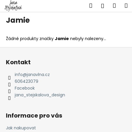
K
Přejít
Hledat
Náku
M
Přihlášen
na
o
obsah
Zpět
Zpět
košík
š
Jamie
í
C
k
o
Žádné produkty značky
Jamie
nebyly nalezeny...
p
Z
o
á
t
Kontakt
p
ř
a
info
@
janavlna.cz
e
t
606423079
b
í
Facebook
u
jana_stejskalova_design
j
e
Informace pro vás
t
e
Jak nakupovat
n