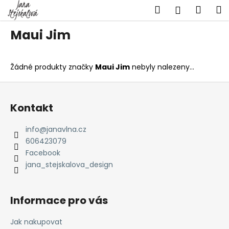
K
Přejít
Hledat
Náku
M
Přihlášen
na
o
obsah
Zpět
Zpět
košík
š
Maui Jim
í
C
k
o
Žádné produkty značky
Maui Jim
nebyly nalezeny...
p
Z
o
á
t
Kontakt
p
ř
a
info
@
janavlna.cz
e
t
606423079
b
í
Facebook
u
jana_stejskalova_design
j
e
Informace pro vás
t
e
Jak nakupovat
n