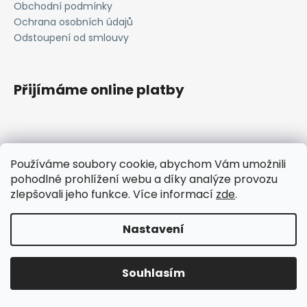
Obchodní podmínky
a
Ochrana osobních údajů
j
Odstoupení od smlouvy
í
t
?
Přijímáme online platby
HLEDAT
Používáme soubory cookie, abychom Vám umožnili
pohodlné prohlížení webu a díky analýze provozu
janavlna.cz
zlepšovali jeho funkce. Více informací
zde
.
D
Vytvořil Shoptet
Nastavení
o
p
Copyright 2026
Janavlna
. Všechna práva vyhrazena.
Upravit nastavení cookies
o
Souhlasím
r
u