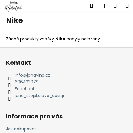
K
Přejít
Hledat
Náku
M
Přihlášen
na
o
obsah
Zpět
Zpět
košík
š
Nike
í
C
k
o
Žádné produkty značky
Nike
nebyly nalezeny...
p
Z
o
á
t
Kontakt
p
ř
a
info
@
janavlna.cz
e
t
606423079
b
í
Facebook
u
jana_stejskalova_design
j
e
Informace pro vás
t
e
Jak nakupovat
n