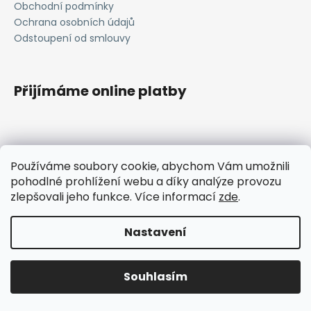
Obchodní podmínky
a
Ochrana osobních údajů
j
Odstoupení od smlouvy
í
t
?
Přijímáme online platby
HLEDAT
Používáme soubory cookie, abychom Vám umožnili
pohodlné prohlížení webu a díky analýze provozu
janavlna.cz
zlepšovali jeho funkce. Více informací
zde
.
D
Vytvořil Shoptet
Nastavení
o
p
Copyright 2026
Janavlna
. Všechna práva vyhrazena.
Upravit nastavení cookies
o
Souhlasím
r
u