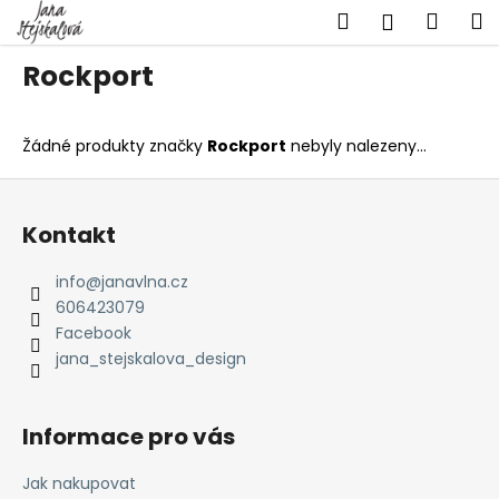
K
Přejít
Hledat
Náku
M
Přihlášen
na
o
obsah
Zpět
Zpět
košík
š
Rockport
í
C
k
o
Žádné produkty značky
Rockport
nebyly nalezeny...
p
Z
o
á
t
Kontakt
p
ř
a
info
@
janavlna.cz
e
t
606423079
b
í
Facebook
u
jana_stejskalova_design
j
e
Informace pro vás
t
e
Jak nakupovat
n