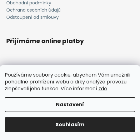
Obchodní podmínky
a
Ochrana osobních údajů
j
Odstoupení od smlouvy
í
t
?
Přijímáme online platby
HLEDAT
Používáme soubory cookie, abychom Vám umožnili
pohodlné prohlížení webu a díky analýze provozu
janavlna.cz
zlepšovali jeho funkce. Více informací
zde
.
D
Vytvořil Shoptet
Nastavení
o
p
Copyright 2026
Janavlna
. Všechna práva vyhrazena.
Upravit nastavení cookies
o
Souhlasím
r
u